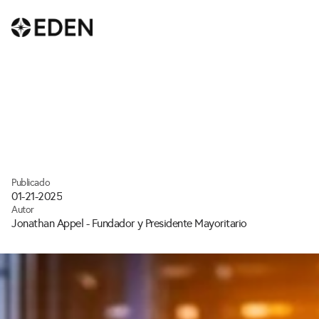
Ver todo
¿
Q
u
é
e
s
e
l
P
r
o
c
e
s
o
d
e
E
n
e
r
g
í
a
E
D
E
N
:
E
l
F
l
u
j
o
d
e
l
P
r
o
c
e
s
o
?
Publicado
01-21-2025
Autor
Jonathan Appel - Fundador y Presidente Mayoritario